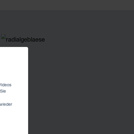
Proportionalventile
SPS-Steuerungen
Ventilinseln
DEUBLIN
Drehdurchführungen
Videos
 Sie
 wieder