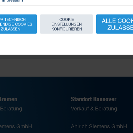
R TECHNISCH
COOKIE
ALLE COO
ENDIGE COOKIES
EINSTELLUNGEN
ZULASS
ZULASSEN
KONFIGURIEREN
luft
raubungen
ftverteilung
 Bremen
Standort Hannover
 Beratung
Verkauf & Beratung
Siemens GmbH
Ahlrich Siemens GmbH