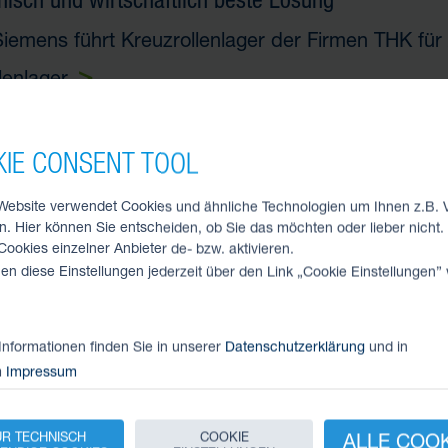
Siemens führt Kreuzrollenlager der Firmen THK f
lenlager
IE CONSENT TOOL
FÜHRUNGEN
Website verwendet Cookies und ähnliche Technologien um Ihnen z.B. 
hrungen ermöglichen Drehbewegungen, Linearbe
n. Hier können Sie entscheiden, ob Sie das möchten oder lieber nicht.
ookies einzelner Anbieter de- bzw. aktivieren.
en mit einem kleinen Reibungskoeffizienten für 
en diese Einstellungen jederzeit über den Link „Cookie Einstellungen”
, hochpräzise Führungssysteme zu einem günstige
ugelführungen
Informationen finden Sie in unserer
Datenschutzerklärung
und in
m
Impressum
PANNER
R TECHNISCH
COOKIE
ALLE COO