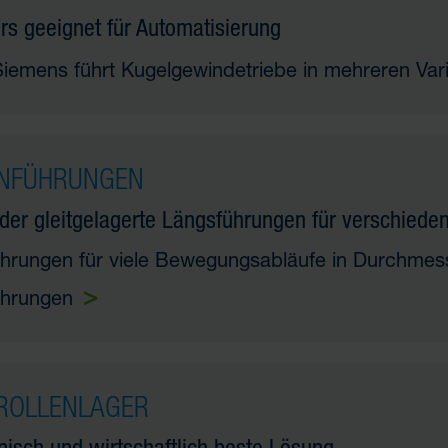
s geeignet für Automatisierung
Siemens führt Kugelgewindetriebe in mehreren Va
NFÜHRUNGEN
luft
der gleitgelagerte Längsführungen für verschied
raubungen
ührungen für viele Bewegungsabläufe in Durchme
ftverteilung
ührungen
ROLLENLAGER
nisch und wirtschaftlich beste Lösung