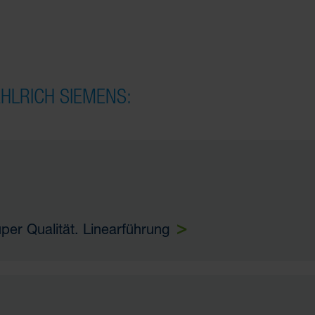
Proportionalventile
SPS-Steuerungen
Ventilinseln
HLRICH SIEMENS:
DEUBLIN
Drehdurchführungen
per Qualität.
Linearführung