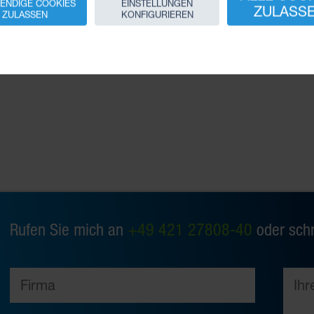
ENDIGE COOKIES
EINSTELLUNGEN
ZULASS
ZULASSEN
KONFIGURIEREN
 mehr
Handspanner
Rufen Sie mich an
+49 421 27808-40
oder schr