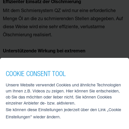
Effizienter Einsatz der Ölschmierung
Mit dem Schmiersystem QZ wird nur eine erforderliche
Menge Öl an die zu schmierenden Stellen abgegeben. Auf
diese Weise wird eine sehr effiziente, verlustarme
Ölschmierung realisiert.
Unterstützende Wirkung bei extremen
Anwendungsbedingungen
(Späne, Kühlflüssigkeit)
COOKIE CONSENT TOOL
Unsere Website verwendet Cookies und ähnliche Technologien
um Ihnen z.B. Videos zu zeigen. Hier können Sie entscheiden,
ob Sie das möchten oder lieber nicht. Sie können Cookies
einzelner Anbieter de- bzw. aktivieren.
Sie können diese Einstellungen jederzeit über den Link „Cookie
Einstellungen” wieder ändern.