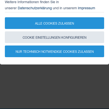
Weitere Informationen:
Weitere Informationen finden Sie in
unserer
Datenschutzerklärung
und in unserem
Impressum
DATENBLATT
ALLE COOKIES ZULASSEN
: Metallabstreifer für Ihre THK
Außerdem neu
COOKIE EINSTELLUNGEN KONFIGURIEREN
Linearführung.
NUR TECHNISCH NOTWENDIGE COOKIES ZULASSEN
Sie wünschen weitere Informationen oder Beratung?
Sprechen Sie uns gerne an!