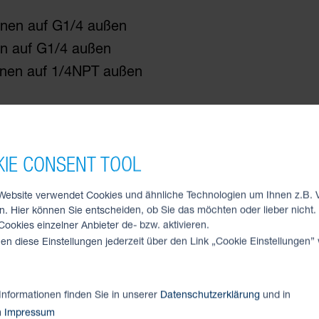
Auswahlhilfe
nen auf G1/4 außen
und Schrittmotoren
schrankbau
Wellenführungen
Kanban-Service
n auf G1/4 außen
ied Motion
en
nen auf 1/4NPT außen
Downloads
ren
heiten
E-Procurement
z
Prevost
emen- und
lachsen
pfe
Druckluft-Verteilung
IE CONSENT TOOL
 für E-Antriebe
greifer
Druckluft Kupplungen
Website verwendet Cookies und ähnliche Technologien um Ihnen z.B. 
 für E-Controller
en
n. Hier können Sie entscheiden, ob Sie das möchten oder lieber nicht.
ookies einzelner Anbieter de- bzw. aktivieren.
en diese Einstellungen jederzeit über den Link „Cookie Einstellungen”
Informationen finden Sie in unserer
Datenschutzerklärung
und in
m
Impressum