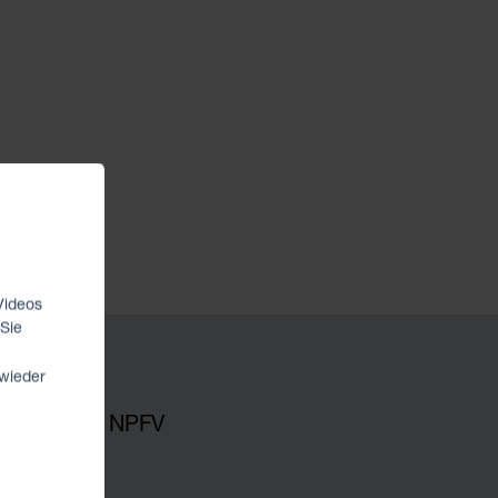
Ventilinseln
DEUBLIN
Drehdurchführungen
Videos
 Sie
 wieder