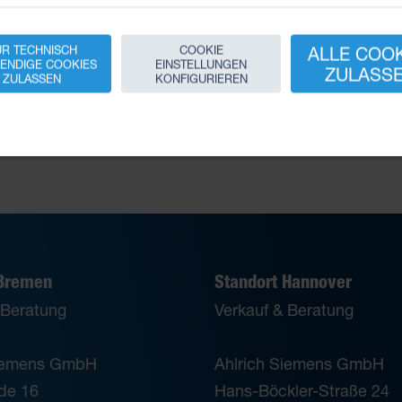
R TECHNISCH
COOKIE
ALLE COO
ENDIGE COOKIES
EINSTELLUNGEN
MF,
NPFV-AF-N14-N14-MF
ZULASS
ZULASSEN
KONFIGURIEREN
luft
raubungen
ftverteilung
 Bremen
Standort Hannover
 Beratung
Verkauf & Beratung
Siemens GmbH
Ahlrich Siemens GmbH
de 16
Hans-Böckler-Straße 24